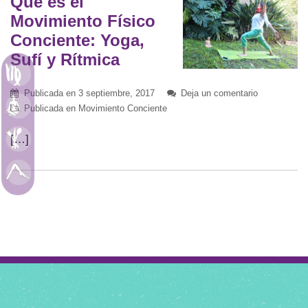
Qué es el
Movimiento Físico
Conciente: Yoga,
Sufí y Rítmica
Astrología
Publicada en
3 septiembre, 2017
Deja un comentario
Meditación
Publicada en
Movimiento Conciente
[…]
Alimentación
Movimiento