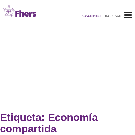
Saltar
al
SUSCRIBIRSE
INGRESAR
contenido
Etiqueta:
Economía
compartida