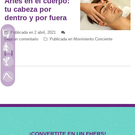
Aries en el cuerpo:
tu cabeza por
dentro y por fuera
Publicada en
2 abril, 2021
Astrología
Deja un comentario
Publicada en
Movimiento Conciente
Meditación
[…]
Alimentación
Movimiento
¡CONVERTITE EN UN FHERS!