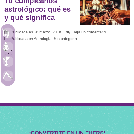
Tu cumpleaños
astrológico: qué es
y qué significa
Publicada en
28 marzo, 2018
Deja un comentario
Astrología
Publicada en
Astrología
,
Sin categoría
Meditación
[…]
Alimentación
Movimiento
¡CONVERTITE EN UN FHERS!