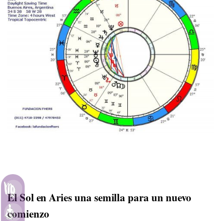
Astrología
El Sol en Aries una semilla para un nuevo
comienzo
Meditación