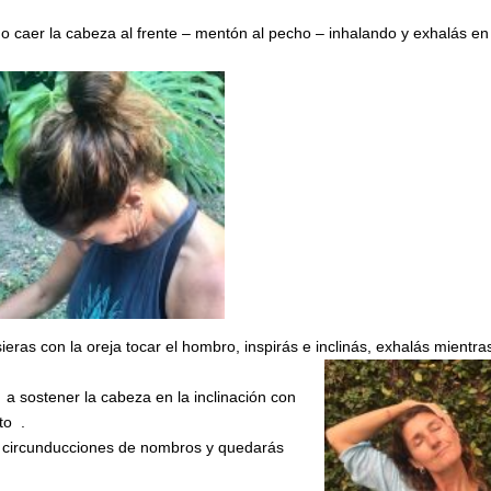
ndo caer la cabeza al frente – mentón al pecho – inhalando y exhalás en
ieras con la oreja tocar el hombro, inspirás e inclinás, exhalás mientra
r a sostener la cabeza en la inclinación con
to .
a circunducciones de nombros y quedarás