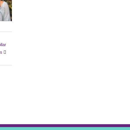
llar
is