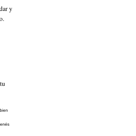
dar y
o.
tu
bien
tenés