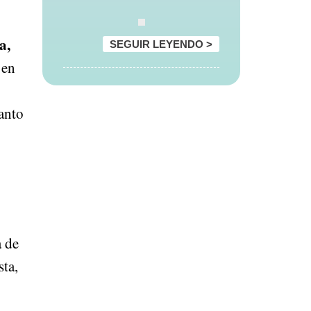
a,
SEGUIR LEYENDO >
 en
tanto
a de
sta,