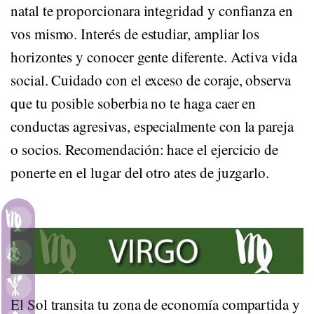
natal te proporcionara integridad y confianza en
vos mismo. Interés de estudiar, ampliar los
horizontes y conocer gente diferente. Activa vida
social. Cuidado con el exceso de coraje, observa
que tu posible soberbia no te haga caer en
conductas agresivas, especialmente con la pareja
o socios. Recomendación: hace el ejercicio de
ponerte en el lugar del otro ates de juzgarlo.
VIRGO
Astrología
Meditación
Alimentación
El Sol transita tu zona de economía compartida y