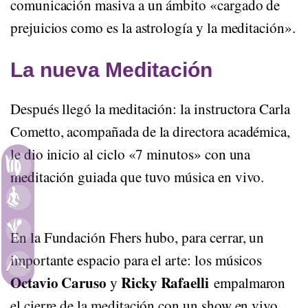
comunicación masiva a un ámbito «cargado de
prejuicios como es la astrología y la meditación».
La nueva Meditación
Después llegó la meditación: la instructora Carla
Cometto, acompañada de la directora académica,
le dio inicio al ciclo «7 minutos» con una
Astrología
meditación guiada que tuvo música en vivo.
Meditación
Alimentación
En la Fundación Fhers hubo, para cerrar, un
importante espacio para el arte: los músicos
Movimiento
Octavio Caruso
Ricky Rafaelli
y
empalmaron
el cierre de la meditación con un show en vivo