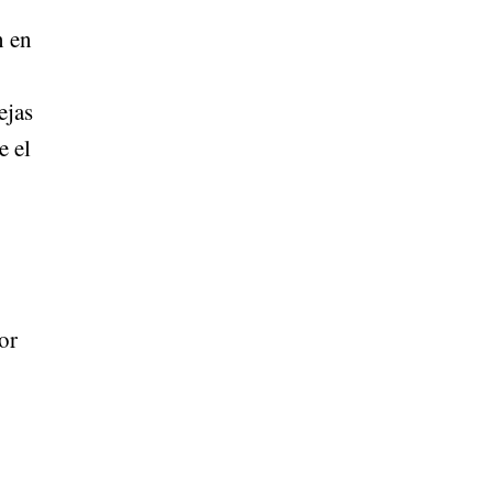
n en
ejas
e el
or