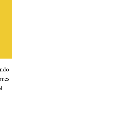
ando
 mes
el