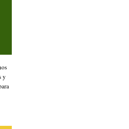
nos
s y
para